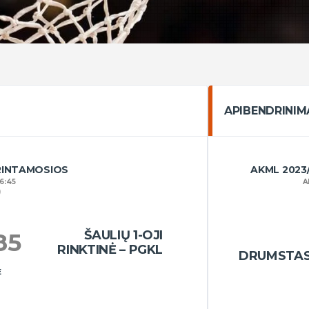
APIBENDRINIM
RINTAMOSIOS
AKML 2023
16:45
A
)
ŠAULIŲ 1-OJI
85
RINKTINĖ – PGKL
DRUMSTA
E