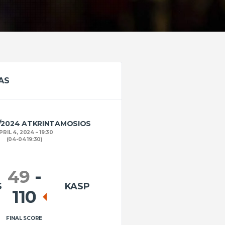
AS
/2024 ATKRINTAMOSIOS
PRIL 4, 2024
19:30
(04-04 19:30)
49
-
S
KASP
110
FINAL SCORE