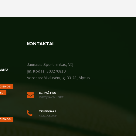
KONTAKTAI
Jaunasis Sportininkas, VšĮ
NAS!
Įm. Kodas: 303270819
Adresas: Miklusėnų g. 33-28, Alytus
UJIENOS
ED
EL. PAŠTAS
INFO@AKML.NET
TELEFONAS
+37067060784
UJIENOS