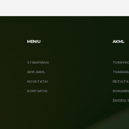
MENIU
AKML
STRAIPSNIAI
TURNYRO
APIE AKML
TVARKAR
NUOSTATAI
REZULTA
KONTAKTAI
KOMANDŲ
ŽAIDĖJŲ 