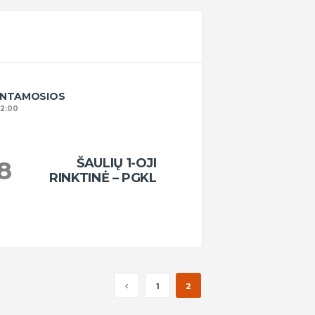
RINTAMOSIOS
12:00
ŠAULIŲ 1-OJI
8
RINKTINĖ – PGKL
1
2