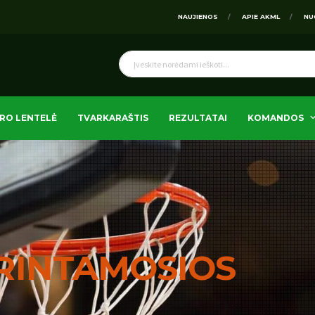
NAUJIENOS
APIE AKML
NU
RO LENTELĖ
TVARKARAŠTIS
REZULTATAI
KOMANDOS
RINTAMOSIOS