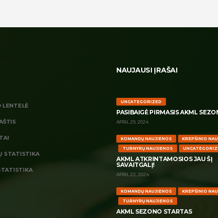
NAUJAUSI ĮRAŠAI
UNCATEGORIZED
 LENTELĖ
PASIBAIGĖ PIRMASIS AKML SEZO
AŠTIS
APRIL 29, 2024
TAI
KOMANDŲ NAUJIENOS
KREPŠINIO NA
TURNYRŲ NAUJIENOS
UNCATEGORIZ
 STATISTIKA
AKML ATKRINTAMOSIOS JAU ŠĮ
SAVAITGALĮ!
STATISTIKA
APRIL 22, 2024
KOMANDŲ NAUJIENOS
KREPŠINIO NA
TURNYRŲ NAUJIENOS
AKML SEZONO STARTAS