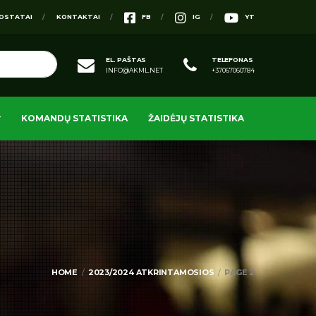
OSTATAI
KONTAKTAI
FB
IG
YT
EL. PAŠTAS
TELEFONAS
INFO@AKML.NET
+37067060784
KOMANDŲ STATISTIKA
ŽAIDĖJŲ STATISTIKA
HOME
2023/2024 ATKRINTAMOSIOS
PAGE 2