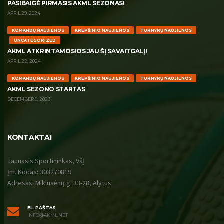
PASIBAIGĖ PIRMASIS AKML SEZONAS!
APRIL 29, 2024
KOMANDŲ NAUJIENOS
KREPŠINIO NAUJIENOS
TURNYRŲ NAUJIENOS
UNCATEGORIZED
AKML ATKRINTAMOSIOS JAU ŠĮ SAVAITGALĮ!
APRIL 22, 2024
KOMANDŲ NAUJIENOS
KREPŠINIO NAUJIENOS
TURNYRŲ NAUJIENOS
AKML SEZONO STARTAS
DECEMBER 9, 2023
KONTAKTAI
Jaunasis Sportininkas, VšĮ
Įm. Kodas: 303270819
Adresas: Miklusėnų g. 33-28, Alytus
EL. PAŠTAS
INFO@AKML.NET