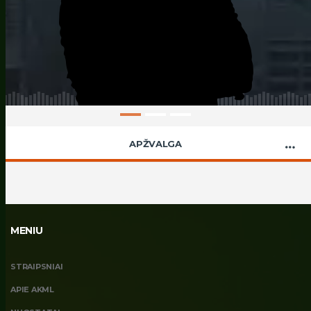
APŽVALGA
MENIU
STRAIPSNIAI
APIE AKML