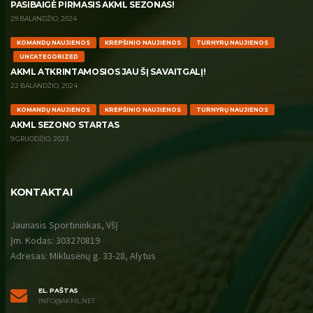
PASIBAIGĖ PIRMASIS AKML SEZONAS!
29 BALANDŽIO, 2024
KOMANDŲ NAUJIENOS
KREPŠINIO NAUJIENOS
TURNYRŲ NAUJIENOS
UNCATEGORIZED
AKML ATKRINTAMOSIOS JAU ŠĮ SAVAITGALĮ!
22 BALANDŽIO, 2024
KOMANDŲ NAUJIENOS
KREPŠINIO NAUJIENOS
TURNYRŲ NAUJIENOS
AKML SEZONO STARTAS
9 GRUODŽIO, 2023
KONTAKTAI
Jaunasis Sportininkas, VšĮ
Įm. Kodas: 303270819
Adresas: Miklusėnų g. 33-28, Alytus
EL. PAŠTAS
INFO@AKML.NET