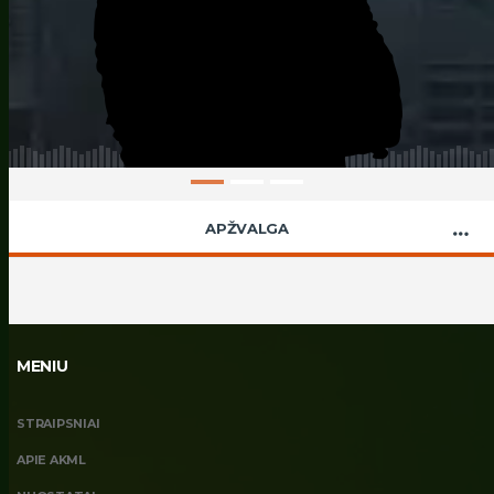
APŽVALGA
MENIU
STRAIPSNIAI
APIE AKML